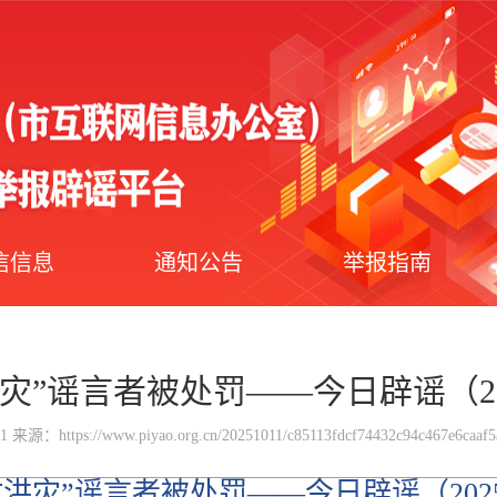
信信息
通知公告
举报指南
灾”谣言者被处罚——今日辟谣（202
1 来源：https://www.piyao.org.cn/20251011/c85113fdcf74432c94c467e6caaf5
洪灾”谣言者被处罚——今日辟谣（2025