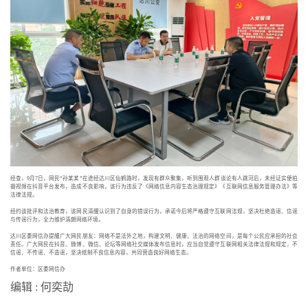
经查，9月7日，网民“孙某某”在途经达川区仙鹤路时，发现有群众聚集，听到围观人群谈论有人跳河后，未经证实便拍
摄视频在抖音平台发布，造成不良影响，该行为违反了《网络信息内容生态治理规定》《互联网信息服务管理办法》等
法律法规。
经约谈批评和法治教育，该网民清醒认识到了自身的错误行为，承诺今后将严格遵守互联网法规，坚决杜绝造谣、信谣
与传谣行为，全力维护清朗网络环境。
达川区委网信办提醒广大网民朋友：网络不是法外之地，构建文明、健康、法治的网络空间，是每个公民应承担的社会
责任。广大网民在抖音、微博、微信、论坛等网络社交媒体发布信息时，应当自觉遵守互联网相关法律法规和规定，不
信谣、不传谣、不造谣，坚决抵制不良信息内容，共同营造良好网络生态。
作者单位：区委网信办
编辑 : 何奕劼